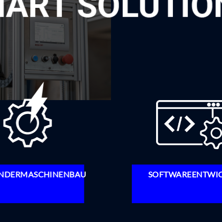
NDERMASCHINENBAU
SOFTWAREENTWI