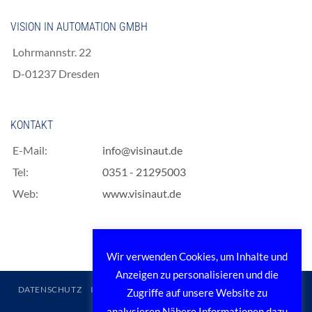
VISION IN AUTOMATION GMBH
Lohrmannstr. 22
D-01237 Dresden
KONTAKT
E-Mail:
info@visinaut.de
Tel:
0351 - 21295003
Web:
www.visinaut.de
Wir verwenden Cookies, um Inhalte und
Anzeigen zu personalisieren und die
DATENSCHUTZ
IMPRESSUM
AGB
VERKAUFSBEDINGUNGEN
Zugriffe auf unsere Website zu
LOGIN
analysieren.Nähere Informationen dazu